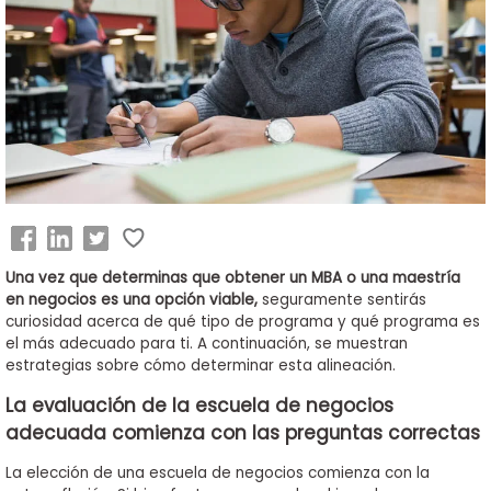
Business
School
&
Careers
Explore
Programs
Una vez que determinas que obtener un MBA o una maestría
en negocios es una opción viable,
seguramente sentirás
curiosidad acerca de qué tipo de programa y qué programa es
el más adecuado para ti. A continuación, se muestran
Connect
estrategias sobre cómo determinar esta alineación.
with
Schools
La evaluación de la escuela de negocios
adecuada comienza con las preguntas correctas
La elección de una escuela de negocios comienza con la
How