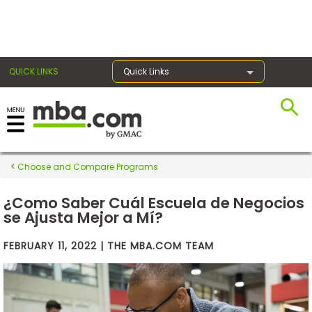
×
QUICK LINKS
Quick Links
Exams
Choose and Compare Programs
Exam
Prep
¿Como Saber Cuál Escuela de Negocios
se Ajusta Mejor a Mí?
FEBRUARY 11, 2022 | THE MBA.COM TEAM
Prepare
for
Business
School