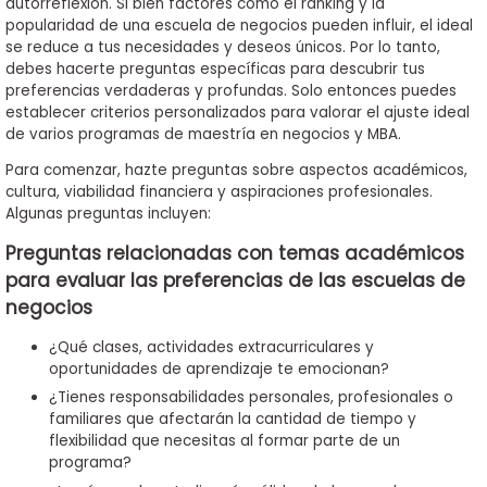
autorreflexión. Si bien factores como el ranking y la
to
popularidad de una escuela de negocios pueden influir, el ideal
Apply
se reduce a tus necesidades y deseos únicos. Por lo tanto,
debes hacerte preguntas específicas para descubrir tus
preferencias verdaderas y profundas. Solo entonces puedes
establecer criterios personalizados para valorar el ajuste ideal
de varios programas de maestría en negocios y MBA.
Help
Center
Para comenzar, hazte preguntas sobre aspectos académicos,
cultura, viabilidad financiera y aspiraciones profesionales.
Algunas preguntas incluyen:
Preguntas relacionadas con temas académicos
Create
para evaluar las preferencias de las escuelas de
Account
negocios
Log
¿Qué clases, actividades extracurriculares y
In
oportunidades de aprendizaje te emocionan?
¿Tienes responsabilidades personales, profesionales o
familiares que afectarán la cantidad de tiempo y
flexibilidad que necesitas al formar parte de un
US
programa?